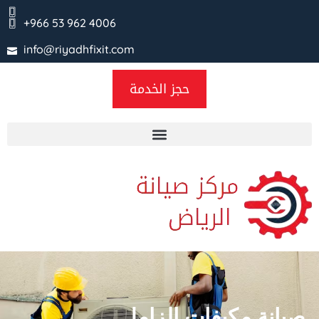
+966 53 962 4006
info@riyadhfixit.com
حجز الخدمة
صيانة مكيفات الزامل